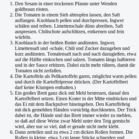
Den Sesam in einer trockenen Pfanne unter Wenden
goldbraun rösten.
Die Tomaten in einem Sieb abtropfen lassen, den Saft
auffangen. Knoblauch pellen und durchpressen, Ingwer
schälen und reiben. Limettenschale dünn abreiben, Saft
auspressen. Chilischote aufschlitzen, entkernen und fein
würfeln.
Knoblauch in der heißen Butter andünsten. Ingwer,
Limettensaft und -schale, Chili und Zucker dazugeben und
kurz andünsten. Tomalensaft nach und nach dazugießen, etwa
auf die Hälfte einkochen und salzen. Tomaten längs halbieren
und in der Sauce erhitzen. Dabei nicht mehr rühren, damit die
Tomaten nicht zerfallen.
Die Kartoffeln als Pellkartoffeln garen, möglichst warm pellen
und durch die Kartoffelpresse drücken. (Der Kartoffelbrei
darf keine Klumpen enthalten.)
Ein großes Brett ganz dick mit Mehl bestreuen, darauf den
Kartoffelbrei setzen. Einen Krater in der Mitte eindrücken und
das Ei mit dem Backpulver hineingehen. Den Kartoffelteig
mit dick gemehlten Händen vorsichtig durchkneten. Der Trick
dabei ist, die Hände und das Brett immer wieder zu mehlen,
so daß auf diese Weise zwar Mehl unter den Teig gemischt
wird, aber nur so viel, daß er gerade nicht mehr klebt.
Dann zerteilen und zu etwa 2 cm dicken Rollen formen. Die
Rollen in kleine, etwa 3 cm lange Stücke schneiden und