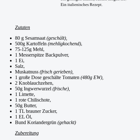
Ein italienisches Rezept.
Zutaten
80 g Sesamsaat
(geschält),
500g Kartoffeln
(mehligkochend)
,
75-125g Mehl,
1 Messerspitze Backpulver,
1 Ei,
Salz,
Muskatnuss
(frisch gerieben),
1 große Dose geschälte Tomaten
(480g EW),
2 Knoblauchzehen,
50g Ingwerwurzel
(frische),
1 Limette,
1 rote Chilischote,
50g Butter,
1 TL brauner Zucker,
1 EL Öl,
Bund Koriandergrün
(gehackt)
Zubereitung