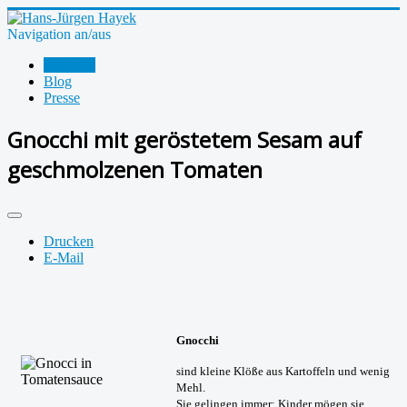
Navigation an/aus
Startseite
Blog
Presse
Gnocchi mit geröstetem Sesam auf
geschmolzenen Tomaten
Drucken
E-Mail
Gnocchi
sind kleine Klöße aus Kartoffeln und wenig
Mehl.
Sie gelingen immer; Kinder mögen sie.